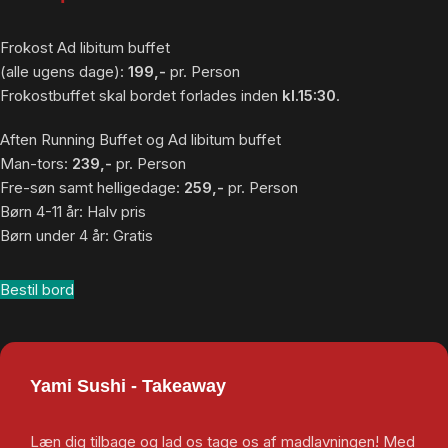
Frokost Ad libitum buffet
(alle ugens dage):
199,-
pr. Person
Frokostbuffet skal bordet forlades inden
kl.15:30
.
Aften Running Buffet og Ad libitum buffet
Man-tors:
239,-
pr. Person
Fre-søn samt helligedage:
259,-
pr. Person
Børn 4-11 år: Halv pris
Børn under 4 år: Gratis
Bestil bord
Yami Sushi - Takeaway
Læn dig tilbage og lad os tage os af madlavningen! Med