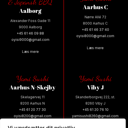
& Japansk BBQ
Aarhus C
Aalborg
Nørre Allé 72
Alexander Foss Gade 11
8000 Aarhus C
9000 Aalborg
+45 61 46 37 40
+45 61 46 09 88
oyisi8000@gmail.com
oyisi9000@gmail.com
Læs mere
Læs mere
Yami Sushi
Yami Sushi
Aarhus N-Skejby
Viby J
Skelagervej 11
Skanderborgvej 222, st.
8200 Aarhus N
8260 Viby J
+45 61 20 77 30
+45 61 20 76 10
oyisi8200@gmail.com
yamisushi8260@gmail.com
Vi værdsætter dit privatliv
Læs mere
Læs mere