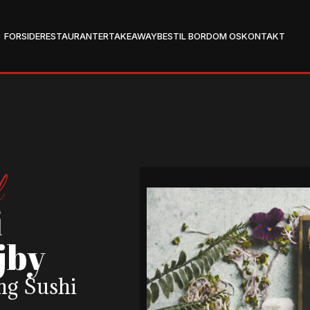
FORSIDE
RESTAURANTER
TAKEAWAY
BESTIL BORD
OM OS
KONTAKT
l
i
jby
ng Sushi