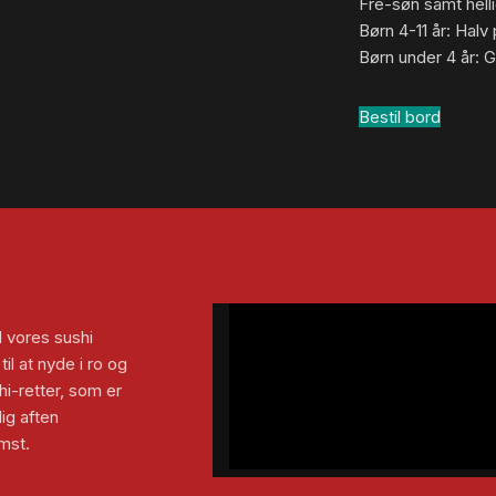
Fre-søn samt hel
Børn 4-11 år: Halv 
Børn under 4 år: G
Bestil bord
 vores sushi
il at nyde i ro og
i-retter, som er
lig aften
mst.