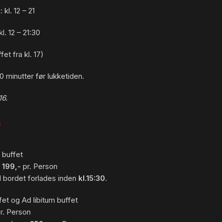
kl. 12 – 21
l. 12 – 21:30
et fra kl. 17)
 minutter før lukketiden.
16.
r
 buffet
:
199,-
pr. Person
l bordet forlades inden
kl.15:30
.
et og Ad libitum buffet
r. Person