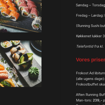
Søndag – Torsdag: 
Fredag – Lørdag: k
(Running Sushi buff
Køkkenet lukker 30
Telefontid fra kl. 
Vores prise
Frokost Ad libitum
(alle ugens dage)
Frokostbuffet ska
Aften Running Buff
Man-tors:
239,-
p