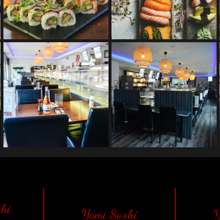
shi
Yami Sushi
Y