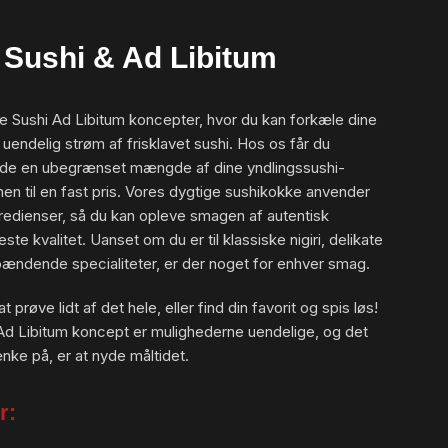
Sushi & Ad Libitum
ige Sushi Ad Libitum koncepter, hvor du kan forkæle dine
endelig strøm af frisklavet sushi. Hos os får du
nyde en ubegrænset mængde af dine yndlingssushi-
men til en fast pris. Vores dygtige sushikokke anvender
gredienser, så du kan opleve smagen af autentisk
este kvalitet. Uanset om du er til klassiske nigiri, delikate
spændende specialiteter, er der noget for enhver smag.
 at prøve lidt af det hele, eller find din favorit og spis løs!
d Libitum koncept er mulighederne uendelige, og det
nke på, er at nyde måltidet.
r: