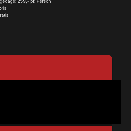
ligedage:
259,-
pr. Person
pris
ratis