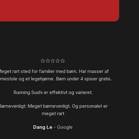
eget rart sted for familier med børn. Har masser af
Rigtig 
rnestole og et legehjørne. Børn under 4 spiser gratis.
Running Sushi er effektivt og varieret.
Bør
Børnevenligt: Meget børnevenligt. Og personalet er
meget rart
Dang Le
Google