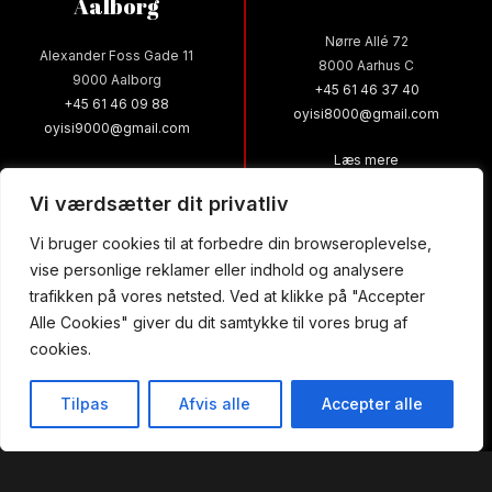
Aalborg
Nørre Allé 72
Alexander Foss Gade 11
8000 Aarhus C
9000 Aalborg
+45 61 46 37 40
+45 61 46 09 88
oyisi8000@gmail.com
oyisi9000@gmail.com
Læs mere
Læs mere
Vi værdsætter dit privatliv
Vi bruger cookies til at forbedre din browseroplevelse,
Yami Sushi
Yami Sushi
vise personlige reklamer eller indhold og analysere
trafikken på vores netsted. Ved at klikke på "Accepter
Aarhus N-Skejby
Viby J
Alle Cookies" giver du dit samtykke til vores brug af
cookies.
Skelagervej 11
Skanderborgvej 222, st.
8200 Aarhus N
8260 Viby J
Tilpas
Afvis alle
Accepter alle
+45 61 20 77 30
+45 61 20 76 10
akaway
Bestil Bord
Menu
oyisi8200@gmail.com
yamisushi8260@gmail.com
Læs mere
Læs mere