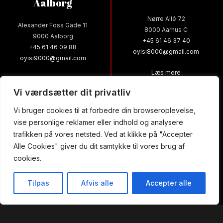
Aalborg
Nørre Allé 72
Alexander Foss Gade 11
8000 Aarhus C
9000 Aalborg
+45 61 46 37 40
+45 61 46 09 88
oyisi8000@gmail.com
oyisi9000@gmail.com
Læs mere
Læs mere
Vi værdsætter dit privatliv
Vi bruger cookies til at forbedre din browseroplevelse,
Yami Sushi
Yami Sushi
vise personlige reklamer eller indhold og analysere
trafikken på vores netsted. Ved at klikke på "Accepter
Aarhus N-Skejby
Viby J
Alle Cookies" giver du dit samtykke til vores brug af
cookies.
Skelagervej 11
Skanderborgvej 222, st.
8200 Aarhus N
8260 Viby J
Tilpas
Afvis alle
Accepter alle
+45 61 20 77 30
+45 61 20 76 10
akaway
Bestil Bord
Menu
oyisi8200@gmail.com
yamisushi8260@gmail.com
Læs mere
Læs mere